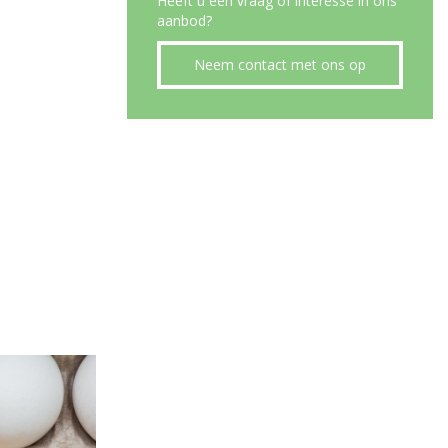
Heeft u een vraag of interesse in ons
aanbod?
Neem contact met ons op