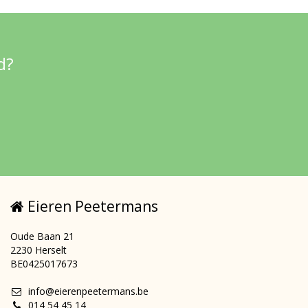
d?
Eieren Peetermans
Oude Baan 21
2230 Herselt
BE0425017673
info@eierenpeetermans.be
014 54 45 14